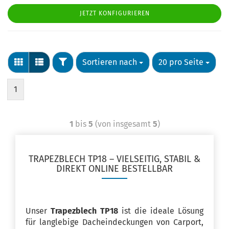
JETZT KONFIGURIEREN
Sortieren nach
20 pro Seite
1
1
bis
5
(von insgesamt
5
)
TRAPEZBLECH TP18 – VIELSEITIG, STABIL &
DIREKT ONLINE BESTELLBAR
Unser
Trapezblech TP18
ist die ideale Lösung
für langlebige Dacheindeckungen von Carport,