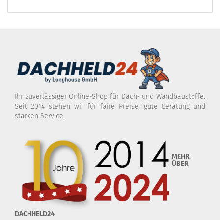
Ihr zuverlässiger Online-Shop für Dach- und Wandbaustoffe.
Seit 2014 stehen wir für faire Preise, gute Beratung und
starken Service.
MEHR
ÜBER
DACHHELD24