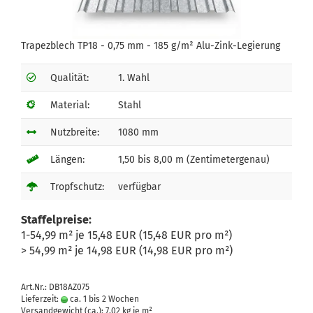
Trapezblech TP18 - 0,75 mm - 185 g/m² Alu-Zink-Legierung
Qualität:
1. Wahl
Material:
Stahl
Nutzbreite:
1080 mm
Längen:
1,50 bis 8,00 m (Zentimetergenau)
Tropfschutz:
verfügbar
Staffelpreise:
1-54,99 m² je 15,48 EUR (15,48 EUR pro m²)
> 54,99 m² je 14,98 EUR (14,98 EUR pro m²)
Art.Nr.: DB18AZ075
Lieferzeit:
ca. 1 bis 2 Wochen
Versandgewicht (ca.):
7,02
kg je m²