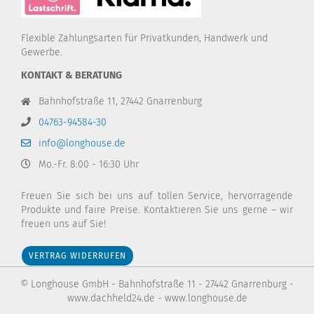
Flexible Zahlungsarten für Privatkunden, Handwerk und
Gewerbe.
KONTAKT & BERATUNG
Bahnhofstraße 11, 27442 Gnarrenburg
04763-94584-30
info@longhouse.de
Mo.-Fr. 8:00 - 16:30 Uhr
Freuen Sie sich bei uns auf tollen Service, hervorragende
Produkte und faire Preise. Kontaktieren Sie uns gerne – wir
freuen uns auf Sie!
VERTRAG WIDERRUFEN
Diese Webseite verwendet Cookies und andere
Technologien
© Longhouse GmbH - Bahnhofstraße 11 - 27442 Gnarrenburg -
www.dachheld24.de - www.longhouse.de
Wir verwenden Cookies und ähnliche Technologien, auch von