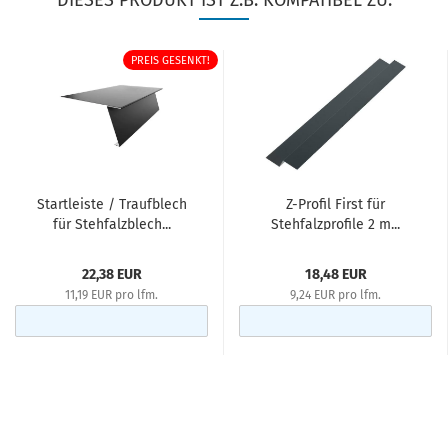
DIESES PRODUKT IST Z.B. KOMPATIBEL ZU:
PREIS GESENKT!
Startleiste / Traufblech
Z-Profil First für
für Stehfalzblech...
Stehfalzprofile 2 m...
22,38 EUR
18,48 EUR
11,19 EUR pro lfm.
9,24 EUR pro lfm.