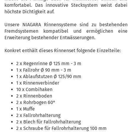
komfortabel. Das innovative Stecksystem weist dabei
höchste Dichtigkeit auf.
Unsere NIAGARA Rinnensysteme sind zu bestehenden
Fremdsystemen kompatibel und ermöglichen eine
Erweiterung bestehender Entwässerungen.
Konkret enthält dieses Rinnenset folgende Einzelteile:
2 x Regenrinne Ø
125 mm - 3 m
1 x Fallrohr Ø 90 mm - 3 m
1 x Ablaufstutzen Ø 125/90 mm
1 x Rinnenverbinder
10 x Combihaken
2 x Rinnenboden
2 x Rohrbogen 60°
1 x Muffe
2 x Fallrohrhalterung
2 x Blech für Fallrohrhalterung
2 x Schraube für Fallrohrhalterung 100 mm