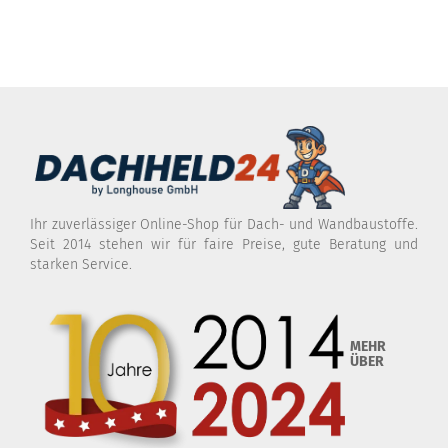
Ihr zuverlässiger Online-Shop für Dach- und Wandbaustoffe.
Seit 2014 stehen wir für faire Preise, gute Beratung und
starken Service.
MEHR
ÜBER