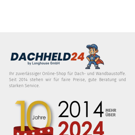
Ihr zuverlässiger Online-Shop für Dach- und Wandbaustoffe.
Seit 2014 stehen wir für faire Preise, gute Beratung und
starken Service.
MEHR
ÜBER