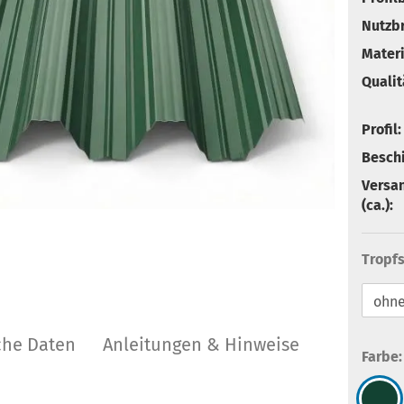
Nutzbr
Materi
Qualit
Profil:
Besch
Versa
(ca.):
Tropfs
che Daten
Anleitungen & Hinweise
Farbe