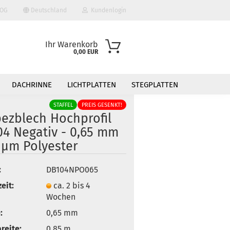
OG
Deutschland
Kundenlogin
Ihr Warenkorb
0,00 EUR
DACHRINNE
LICHTPLATTEN
STEGPLATTEN
STAFFEL
PREIS GESENKT!
pezblech Hochprofil
04 Negativ - 0,65 mm
 µm Polyester
 erstellen
:
DB104NPO065
ort vergessen?
eit:
ca. 2 bis 4
Wochen
:
0,65 mm
breite:
0,85 m