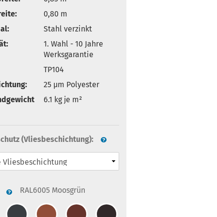
eite:
0,80 m
al:
Stahl verzinkt
ät:
1. Wahl - 10 Jahre
Werksgarantie
TP104
ichtung:
25 µm Polyester
ndgewicht
6.1
kg je m²
chutz (Vliesbeschichtung):
RAL6005 Moosgrün
: