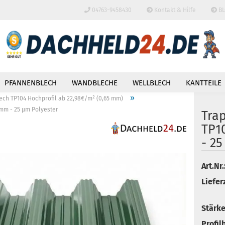
04763-9458430
Kontakt & Hilfe
BL
Lieferland
PFANNENBLECH
WANDBLECHE
WELLBLECH
KANTTEILE
»
ech TP104 Hochprofil ab 22,98€/m² (0,65 mm)
 mm - 25 µm Polyester
Tra
TP1
- 25
Konto
Art.Nr.
Passw
Lieferz
Stärke
Profil