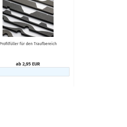
Profilfüller für den Traufbereich
Profilfüller f
Pult-/Firstbere
ab 2,95 EUR
ab 2,95 