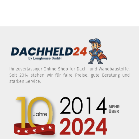
Ihr zuverlässiger Online-Shop für Dach- und Wandbaustoffe.
Seit 2014 stehen wir für faire Preise, gute Beratung und
starken Service.
MEHR
ÜBER