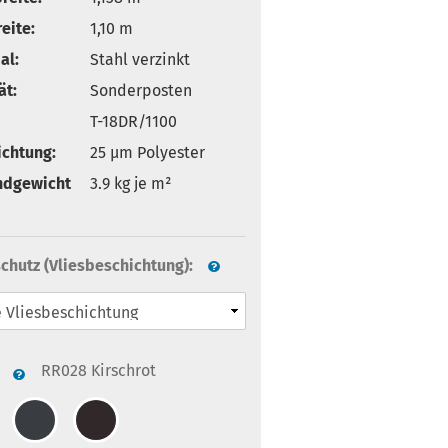
eite:
1,10 m
al:
Stahl verzinkt
ät:
Sonderposten
T-18DR/1100
ichtung:
25 µm Polyester
ndgewicht
3.9
kg je m²
chutz (Vliesbeschichtung):
RR028 Kirschrot
: