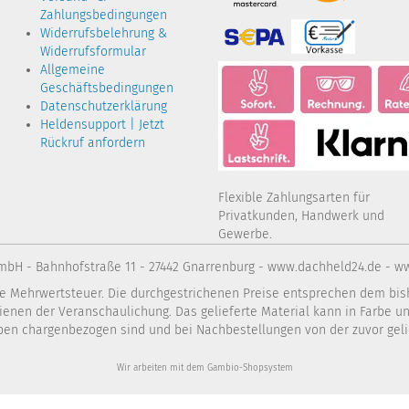
Zahlungsbedingungen
Widerrufsbelehrung &
Widerrufsformular
Allgemeine
Geschäftsbedingungen
Datenschutzerklärung
Heldensupport | Jetzt
Rückruf anfordern
Flexible Zahlungsarten für
Privatkunden, Handwerk und
Gewerbe.
bH - Bahnhofstraße 11 - 27442 Gnarrenburg - www.dachheld24.de - w
Technologien
che Mehrwertsteuer. Die durchgestrichenen Preise entsprechen dem bis
ienen der Veranschaulichung. Das gelieferte Material kann in Farbe 
nbietern, um die ordentliche Funktionsweise der Website zu gewährleisten
arben chargenbezogen sind und bei Nachbestellungen von der zuvor gel
ögliches Einkaufserlebnis bieten zu können. Weitere Informationen finden
Wir arbeiten mit dem Gambio-Shopsystem