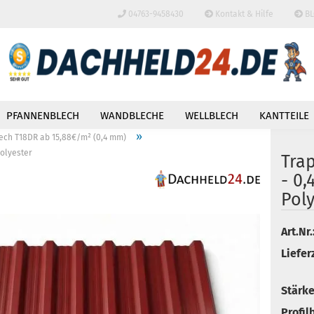
04763-9458430
Kontakt & Hilfe
BL
Lieferland
PFANNENBLECH
WANDBLECHE
WELLBLECH
KANTTEILE
»
ech T18DR ab 15,88€/m² (0,4 mm)
Polyester
Tra
- 0
Pol
Konto
Art.Nr.
Passw
Lieferz
Stärke
Profil