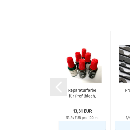
Profilfüller für den
Reparaturfarbe
Pr
Pult-/Firstbereich...
für Profilblech,
25 ml
F
Tr
ab 2,95 EUR
13,31 EUR
53,24 EUR pro 100 ml
7,