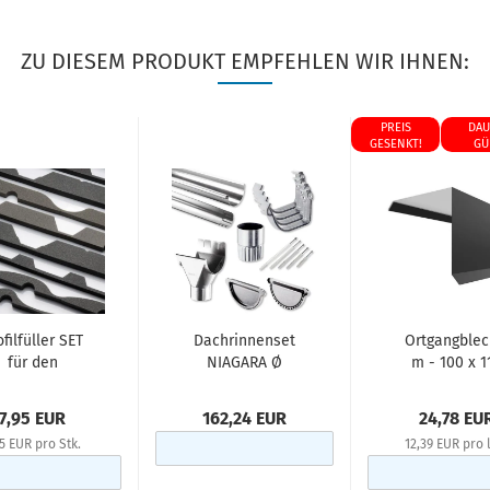
ZU DIESEM PRODUKT EMPFEHLEN WIR IHNEN:
PREIS
DAU
GESENKT!
GÜ
ofilfüller SET
Dachrinnenset
Ortgangblec
für den
NIAGARA Ø
m - 100 x 1
irst/Pult- &
125/90 mm - 4
mm - 0,50 mm
aufbereich...
m...
7,95 EUR
162,24 EUR
24,78 EU
95 EUR pro Stk.
12,39 EUR pro 