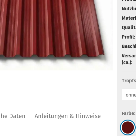
Nutzbr
Materi
Qualit
Profil:
Besch
Versa
(ca.):
Tropfs
Farbe
che Daten
Anleitungen & Hinweise