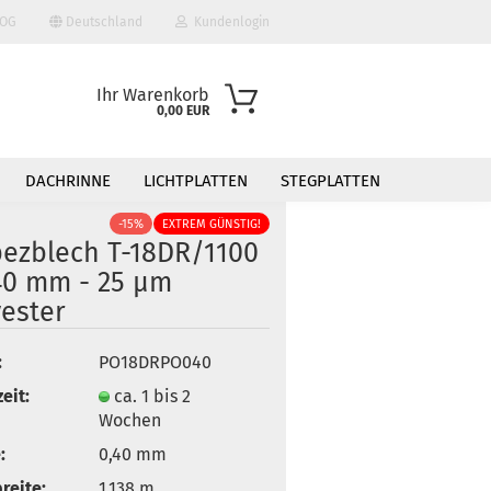
OG
Deutschland
Kundenlogin
Ihr Warenkorb
0,00 EUR
DACHRINNE
LICHTPLATTEN
STEGPLATTEN
-15%
EXTREM GÜNSTIG!
pezblech T-18DR/1100
,40 mm - 25 µm
yester
 erstellen
:
PO18DRPO040
ort vergessen?
eit:
ca. 1 bis 2
Wochen
:
0,40 mm
breite:
1,138 m