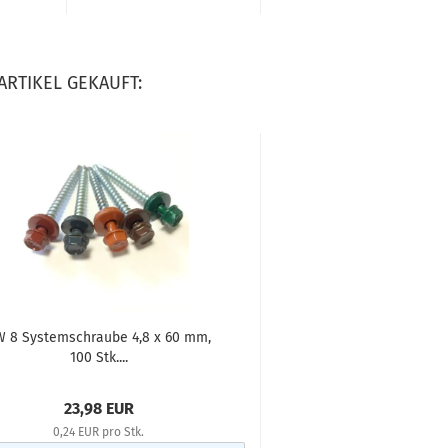
ARTIKEL GEKAUFT:
W 8 Systemschraube 4,8 x 60 mm,
Kalotten für Trapezb
100 Stk....
Profilhöhe,
23,98 EUR
39,98 E
0,24 EUR pro Stk.
0,40 EUR pro 