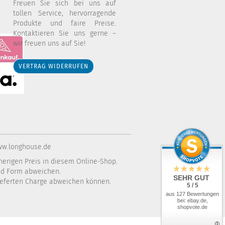
Freuen Sie sich bei uns auf
tollen Service, hervorragende
Produkte und faire Preise.
Kontaktieren Sie uns gerne –
wir freuen uns auf Sie!
VERTRAG WIDERRUFEN
ww.longhouse.de
herigen Preis in diesem Online-Shop.
Alle Akzeptieren
und Form abweichen.
,
SEHR GUT
ieferten Charge abweichen können.
 Sie
5 / 5
Nur Notwendige
aus 127 Bewertungen
bei: ebay.de,
shopvote.de
Weitere Informationen