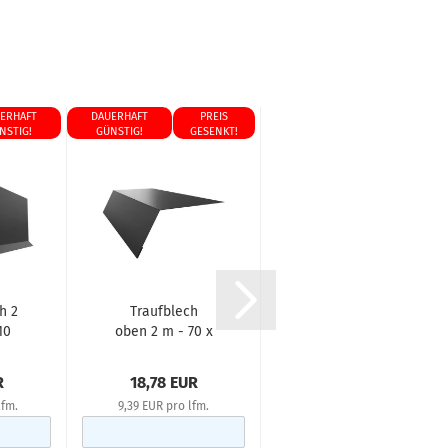
ERHAFT
DAUERHAFT
PREIS
PREIS
DAUERHAFT
NSTIG!
GÜNSTIG!
GESENKT!
GESENKT!
GÜNSTIG!
h 2
Traufblech
Traufblech
10
oben 2 m - 70 x
unten 2 m - 15x
...
125 mm - 0,50...
200 mm - 0,50...
R
18,78 EUR
23,58 EUR
lfm.
9,39 EUR pro lfm.
11,79 EUR pro lfm.