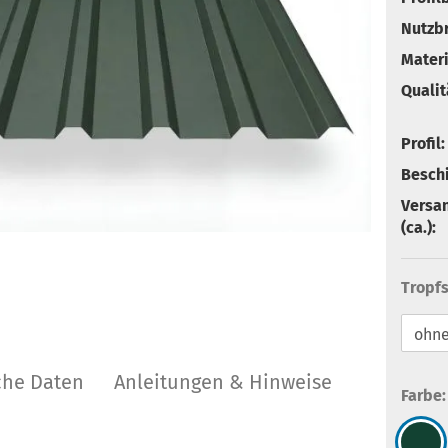
Nutzbr
Materi
Qualit
Profil:
Besch
Versa
(ca.):
Tropfs
che Daten
Anleitungen & Hinweise
Farbe