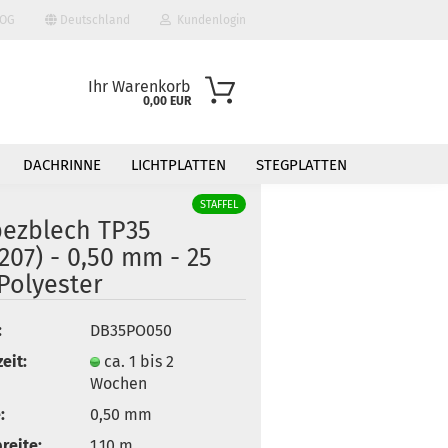
OG
Deutschland
Kundenlogin
Ihr Warenkorb
0,00 EUR
DACHRINNE
LICHTPLATTEN
STEGPLATTEN
STAFFEL
pezblech TP35
207) - 0,50 mm - 25
Polyester
 erstellen
:
DB35PO050
ort vergessen?
eit:
ca. 1 bis 2
Wochen
:
0,50 mm
breite:
1,10 m