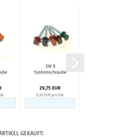
SW 8
Kalotten für
aube
Systemschraube
Trapezblech mit
 250
4,8 x 80 mm, 100
35 mm
Stk....
Profilhöhe,...
R
29,75 EUR
39,98 EUR
tk.
0,30 EUR pro Stk.
0,40 EUR pro Stk.
ARTIKEL GEKAUFT: