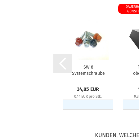
DAUERH
GÜNSTI
Profilfüller für den
SW 8
Pult-/Firstbereich...
Systemschraube
ob
4,8 x 35 mm, 250
125
Stk....
ab 2,95 EUR
34,85 EUR
0,14 EUR pro Stk.
9,
KUNDEN, WELCHE 