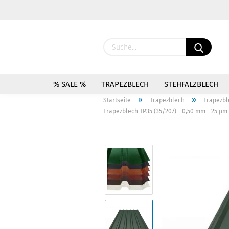
% SALE %
TRAPEZBLECH
STEHFALZBLECH
»
»
Startseite
Trapezblech
Trapezbl
Trapezblech TP35 (35/207) - 0,50 mm - 25 µm