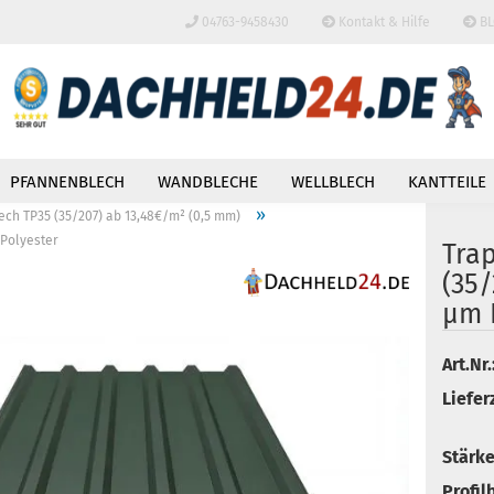
04763-9458430
Kontakt & Hilfe
BL
Lieferland
PFANNENBLECH
WANDBLECHE
WELLBLECH
KANTTEILE
»
ech TP35 (35/207) ab 13,48€/m² (0,5 mm)
 Polyester
Tra
(35/
µm 
Konto
Art.Nr.
Passw
Lieferz
Stärke
Profil