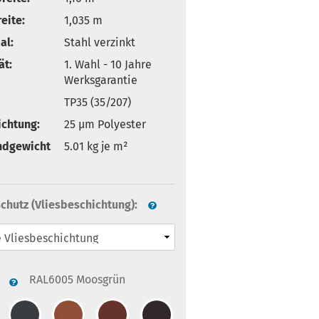
eite:
1,035 m
al:
Stahl verzinkt
ät:
1. Wahl - 10 Jahre
Werksgarantie
TP35 (35/207)
ichtung:
25 µm Polyester
ndgewicht
5.01
kg je m²
chutz (Vliesbeschichtung):
RAL6005 Moosgrün
: