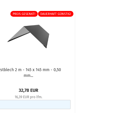
PREIS GESENKT!
DAUERHAFT GÜNSTIG!
rstblech 2 m - 145 x 145 mm - 0,50
SW 8 Systemschraube
mm...
250 Stk...
32,78 EUR
34,85 E
16,39 EUR pro lfm.
0,14 EUR pro 