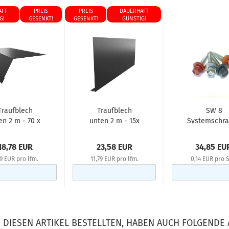
AFT
PREIS
PREIS
DAUERHAFT
G!
GESENKT!
GESENKT!
GÜNSTIG!
Traufblech
Traufblech
SW 8
en 2 m - 70 x
unten 2 m - 15x
Systemschr
 mm - 0,50...
200 mm - 0,50...
4,8 x 20 mm,
Stk....
18,78 EUR
23,58 EUR
34,85 EU
39 EUR pro lfm.
11,79 EUR pro lfm.
0,14 EUR pro S
DIESEN ARTIKEL BESTELLTEN, HABEN AUCH FOLGENDE 