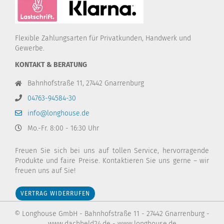
Flexible Zahlungsarten für Privatkunden, Handwerk und
Gewerbe.
KONTAKT & BERATUNG
Bahnhofstraße 11, 27442 Gnarrenburg
04763-94584-30
info@longhouse.de
Mo.-Fr. 8:00 - 16:30 Uhr
Freuen Sie sich bei uns auf tollen Service, hervorragende
Produkte und faire Preise. Kontaktieren Sie uns gerne – wir
freuen uns auf Sie!
VERTRAG WIDERRUFEN
Diese Webseite verwendet Cookies und andere
Technologien
© Longhouse GmbH - Bahnhofstraße 11 - 27442 Gnarrenburg -
www.dachheld24.de - www.longhouse.de