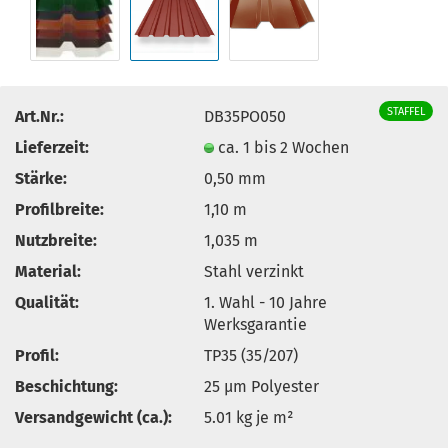
STAFFEL
Art.Nr.:
DB35PO050
Lieferzeit:
ca. 1 bis 2 Wochen
Stärke:
0,50 mm
Profilbreite:
1,10 m
Nutzbreite:
1,035 m
Material:
Stahl verzinkt
Qualität:
1. Wahl - 10 Jahre
Werksgarantie
Profil:
TP35 (35/207)
Beschichtung:
25 µm Polyester
Versandgewicht (ca.):
5.01
kg je m²