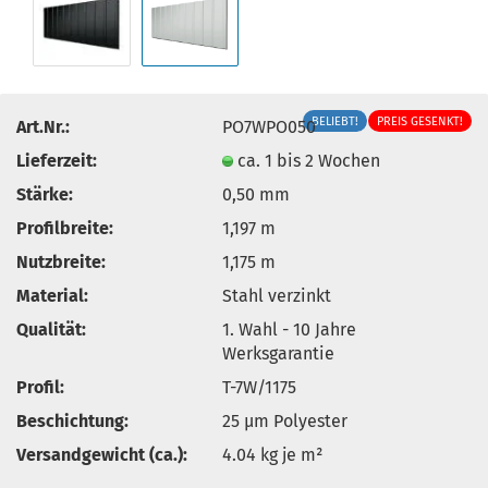
BELIEBT!
PREIS GESENKT!
Art.Nr.:
PO7WPO050
Lieferzeit:
ca. 1 bis 2 Wochen
Stärke:
0,50 mm
Profilbreite:
1,197 m
Nutzbreite:
1,175 m
Material:
Stahl verzinkt
Qualität:
1. Wahl - 10 Jahre
Werksgarantie
Profil:
T-7W/1175
Beschichtung:
25 µm Polyester
Versandgewicht (ca.):
4.04
kg je m²