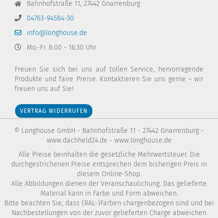
Bahnhofstraße 11, 27442 Gnarrenburg
04763-94584-30
info@longhouse.de
Mo.-Fr. 8:00 - 16:30 Uhr
Freuen Sie sich bei uns auf tollen Service, hervorragende
Produkte und faire Preise. Kontaktieren Sie uns gerne – wir
freuen uns auf Sie!
VERTRAG WIDERRUFEN
Diese Webseite verwendet Cookies und andere
Technologien
© Longhouse GmbH - Bahnhofstraße 11 - 27442 Gnarrenburg -
www.dachheld24.de - www.longhouse.de
Wir verwenden Cookies und ähnliche Technologien, auch von
Drittanbietern, um die ordentliche Funktionsweise der Website zu
Alle Preise beinhalten die gesetzliche Mehrwertsteuer. Die
gewährleisten, die Nutzung unseres Angebotes zu analysieren und
durchgestrichenen Preise entsprechen dem bisherigen Preis in
Ihnen ein bestmögliches Einkaufserlebnis bieten zu können. Weitere
diesem Online-Shop.
Informationen finden Sie in unserer
Datenschutzerklärung
.
Alle Abbildungen dienen der Veranschaulichung. Das gelieferte
Material kann in Farbe und Form abweichen.
Alle Akzeptieren
Bitte beachten Sie, dass (RAL-)Farben chargenbezogen sind und bei
Nachbestellungen von der zuvor gelieferten Charge abweichen